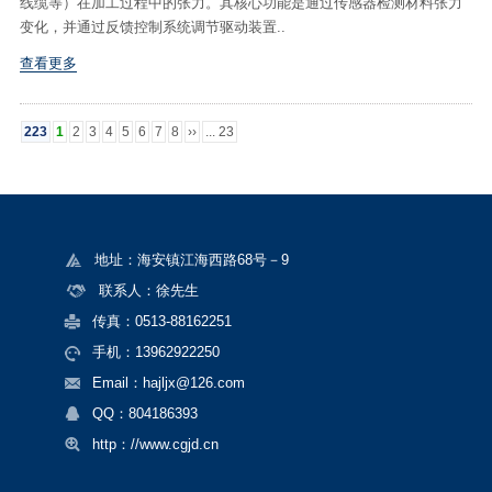
线缆等）在加工过程中的张力。其核心功能是通过传感器检测材料张力
变化，并通过反馈控制系统调节驱动装置..
查看更多
223
1
2
3
4
5
6
7
8
››
... 23
地址：海安镇江海西路68号－9
联系人：徐先生
传真：0513-88162251
手机：13962922250
Email：hajljx@126.com
QQ：804186393
http：//www.cgjd.cn