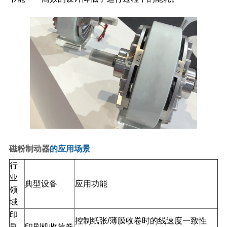
磁粉制动器
的应用场景
行
业
典型设备
应用功能
领
域
印
控制纸张/薄膜收卷时的线速度一致性
刷
印刷机收放卷