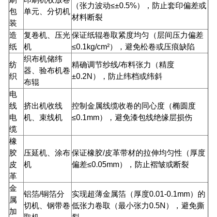
（张力波动≤±0.5%），防止套印偏差或
包
单元、分切机
材料断裂
装
造
复卷机、压光
保证纸辊卷取紧度均匀（层间压力偏差
纸
机
≤0.1kg/cm²），避免松卷或压痕缺陷
织布机储纬
纺
精确调节纱线/布料张力（精度
器、验布机卷
织
±0.2N），防止纬档或纬斜
布辊
电
线
挤出机收线
控制金属线缆收卷的同心度（椭圆度
电
机、束线机
≤0.1mm），避免漆包线绝缘层损伤
缆
橡
胶
压延机、涂布
保证橡胶/皮革带材的拉伸均匀性（厚度
皮
机
偏差≤0.05mm），防止褶皱或断裂
革
金
铝箔/铜箔分
实现超薄金属箔（厚度0.01-0.1mm）的
属
切机、钢带卷
低张力卷取（最小张力0.5N），避免撕
加