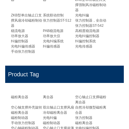
撑强制风冷磁粉制动
器
ZKB型单出轴止口支
系统联动控制
光电纠偏
撑风扇冷却磁粉制动
张力控制器ST-512
张力控制器，全自动
器
张力控制器ST-542
稳流电源
PAB稳流电源
高精度稳流电源
功率放大器
功率放大仪
光电纠偏控制器
纠偏控制器
光电纠编系统
纠偏控制系统
光电纠偏传感器
纠偏传感器
光电传感器
手动张力控制器
Product Tag
磁粉离合器
离合器
空心轴止口支撑磁粉
离合器
空心轴支撑外壳旋转
双出轴止口支撑风扇
自然冷却微型磁粉离
磁粉离合器
冷却磁粉离合器
合器
磁粉制动器
光电纠偏
张力控制器
手动张力控制器
磁粉制动器
磁粉离合器
空心轴磁粉制动器
空心轴止口支撑超薄
光电纠偏控制器