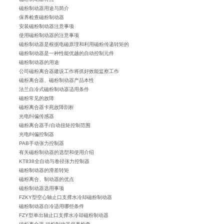
磁粉制动器用途与简介
保养检查磁粉制动器
安装磁粉制动器注意事项
使用磁粉制动器的注意事项
磁粉制动器是根据电磁原理和利用磁粉传递转矩的
磁粉制动器是一种性能优越的自动控制元件
磁粉制动器的用途
公司磁粉离合器建设工作将抓好效能监察工作
磁粉离合器、磁粉制动器产品本性
法兰自冷式磁粉制动器适用条件
磁粉常见的故障
磁粉离合器卡死故障剖析
光电纠偏传感器
磁粉离合器手/自动扭矩控制范围
光电纠偏控制器
PAB手动张力控制器
有关磁粉制动器的选型和使用介绍
KT838全自动与卷径张力控制器
磁粉制动器的滑差转矩
磁粉离合、制动器的优点
磁粉制动器选用事项
FZKY型空心轴止口支撑水冷却磁粉制动器
磁粉制动器自冷适用哪些条件
FZY型单出轴止口支撑水冷却磁粉制动器