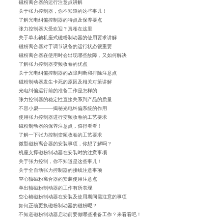
磁粉离合器的运行注意点讲解
关于张力控制器，你不知道的这些事儿！
了解光电纠偏控制器的特点及保养要点
张力控制器大受欢迎？真相在这里
关于单出轴机座式磁粉制动器的使用要求讲解
磁粉离合器对于调节设备的运行状态很重要
磁粉离合器在使用时会出现哪些故障，又如何解决
了解张力控制器变频收卷的优点
关于光电纠偏控制器的故障判断和排除注意点
磁粉制动器发生卡死的原因及相关对策讲解
光电纠偏运行前的准备工作是怎样的
张力控制器的稳定性直接关系到产品的质量
不容小觑———揭秘光电纠偏系统的作用
使用张力控制器进行变频收卷的工艺要求
磁粉制动器的保养注意点，值得看看！
了解一下张力控制变频收卷的工艺要求
微型磁粉离合器的安装事项，你想了解吗？
机座支撑磁粉制动器在安装时的注意事项
关于张力控制，你不知道是这些事儿！
关于全自动张力控制器的接线注意事项
空心轴磁粉离合器的安装使用注意点
单出轴磁粉制动器的工作有所表现
空心轴磁粉制动器在安装及使用期间需注意的事项
如何正确更换磁粉制动器的磁粉呢？
不知道磁粉制动器启动前要做哪些准备工作？来看看吧！