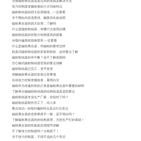
导致磁粉离合器温度过高的原因及解决方法
张力控制器变频收卷的六大功效特点
磁粉制动器的四大应用领域，一定要看
关于网站内容违禁词、极限词失效说明
磁粉离合器的四大应用，了解吗
什么是磁粉制动器，有哪六大使用步骤
磁粉制动器的控制力矩精度高的因素
光电纠偏系统指南荟萃,一定要看
什么是磁粉离合器，对磁粉的要求怎样
机座式磁粉制动器的安装和拆卸，这些要点了解
磁粉制动器好评不断？还不了解原因吗
空心轴式磁粉制动器安装的要点讲解
磁粉制动器已完工，准予发货
讲解磁粉离合器的安装注意事项
自动张力控制变频收卷，看明白没
磁粉作为传递转矩的介质是磁粉离合器中重要的材料
了解单出轴磁粉制动器的结构组成及选型要点
磁粉制动器专业生产厂家，你找对了吗？
磁粉制动器制作完工了，待入库
重点知识---光电纠偏的特点及运行注意点
磁粉离合器的优势果然不一般，还不明白吗？
了解磁粉离合器的的结构原理，为您生产打好基础！
磁粉离合器的性能及应用细节讲解
不了解张力控制器吗？太精辟了！
关于张力控制器，不得不说的几个常识