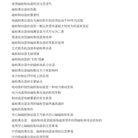
使用磁粉制动器时应注意湿气
磁粉离合器的负载
磁粉制动器的重要性
电磁粉离合器在无梭织机中的应用起始于80年代后期
磁粉制动器的选型一般以所需传递较大转矩为依据来选定
磁粉离合器按线圈安装方式可分为二类
晨港告诉您磁粉制动器有啥用
磁粉制动器和磁粉离合器经常配对使用
立式梳毛机连接有磁粉离合器
磁粉制动器无级调速
磁粉制动器的“卡死”现象
磁粉离合器中的磁粉加多少合适
磁粉离合器磁粉数目大小有影响吗
张力控制在凹印机上的应用
磁粉离合器的主要缺点
电动推杆线性磁粉制动器是一种动力驱动安装
动力传递用的磁粉离合器的时间常数
制动器是电梯重要的安全装置
磁粉离合器采用的磁粉导磁率越高越好
磁粉的高耐热性
空心轴磁粉制动器又可称为空心轴磁粉刹车器
磁粉离合器 、磁粉制动器是根据电磁原理并利用磁粉来传达转矩的
使用空心轴磁粉制动器的注意事项
仟岱磁粉离合器、磁粉制动器使用的注意事项
仟岱电磁离合器的应用范围