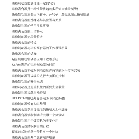
磁粉制动器能够传递一定的转矩
磁粉离合器是一种性能优越的多用途自动控制元件
磁粉制动器主要由内转子、外转子、激磁线圈及磁粉组成
磁粉离合器的选择还与其位置有关系
磁粉制动器的使用注意事项
磁粉离合器的工作特点
磁粉制动器热容量很大
磁粉离合器的特点
磁粉制动器与磁粉离合器的工作原理相同
磁粉离合器的选择
贴合机磁粉制动器应用于收卷系统
动力传递用的磁粉制动器的时间
磁粉离合器和磁粉制动器应保持轴的水平方向安装
磁粉制动器可以轻松进行大范围的控制
磁粉制动器的安全系统
磁粉制动器是起重机械的重要安全装置
磁粉制动器加载自动控制
HELISTAR磁粉离合器/磁粉制动器特性
磁粉制动器设有励磁线圈
磁粉离合器以高导磁性的磁粉为工作媒介
磁粉离合器油和制动液共用一个储液罐
磁粉制动器用于镀膜机的主要作用
磁粉离合器踏板的自由行程
轿车鼓式制动器一般只有一个轮缸
磁粉离合器由两个旋转组件组成