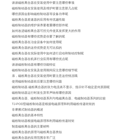
谈谈磁粉离合器在安装使用中要注意哪些事项
磁粉制动器在安装使用及维护时要注意那几点呢
哪些原因会影响磁粉制动器等设备功率呢
磁粉离合器差速器的应用有何优越性能
磁粉制动器的维护保养要着重哪些部件呢
如何改进磁粉离合器可控元件使其发挥更大的作用
磁粉制动器有哪些优势是你要了解的呢
磁粉离合器在冶金设备中如何使用呢
磁粉离合器的这些优势是无可比拟的
磁粉离合器在实际使用中如何进行启动和制动控制呢
磁粉离合器在机床行业应用有哪些优点呢
谈谈磁粉制动器有哪些功能特征
磁粉制动器在安装及使用期间应注意哪些细节呢
亲，磁粉离合器在安装使用时要注意这些情况哦
使用磁粉制动器前后要注意哪些问题
磁粉制动器.磁粉离合器的张力电流表不显示、指示针不稳定是何原因呢
磁粉制动器运行时发生异常声响有哪些原因
磁粉离合器、磁粉制动器系列与电磁离合器、电磁制动器系列的比较
TJ-POD型磁粉制动器是根据电磁原理和利用磁粉传递转矩的
非摩擦式制动器的概述
磁粉离合器的基本特性
磁粉制动器根据电磁原理和利用磁粉传递转矩
制造磁粉离合器的主要材料
磁粉离合器的原理与磁粉离合器类似
磁粉离合器的应用范围非常广泛