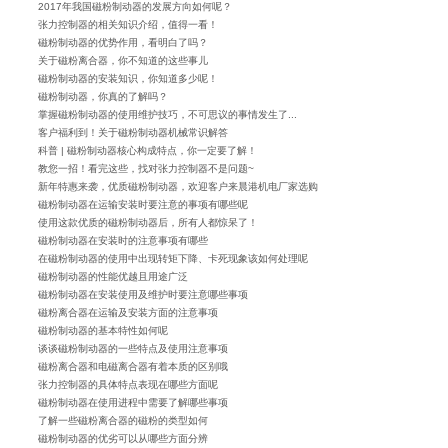
2017年我国磁粉制动器的发展方向如何呢？
张力控制器的相关知识介绍，值得一看！
磁粉制动器的优势作用，看明白了吗？
关于磁粉离合器，你不知道的这些事儿
磁粉制动器的安装知识，你知道多少呢！
磁粉制动器，你真的了解吗？
掌握磁粉制动器的使用维护技巧，不可思议的事情发生了...
客户福利到！关于磁粉制动器机械常识解答
科普 | 磁粉制动器核心构成特点，你一定要了解！
教您一招！看完这些，找对张力控制器不是问题~
新年特惠来袭，优质磁粉制动器，欢迎客户来晨港机电厂家选购
磁粉制动器在运输安装时要注意的事项有哪些呢
使用这款优质的磁粉制动器后，所有人都惊呆了！
磁粉制动器在安装时的注意事项有哪些
在磁粉制动器的使用中出现转矩下降、卡死现象该如何处理呢
磁粉制动器的性能优越且用途广泛
磁粉制动器在安装使用及维护时要注意哪些事项
磁粉离合器在运输及安装方面的注意事项
磁粉制动器的基本特性如何呢
谈谈磁粉制动器的一些特点及使用注意事项
磁粉离合器和电磁离合器有着本质的区别哦
张力控制器的具体特点表现在哪些方面呢
磁粉制动器在使用进程中需要了解哪些事项
了解一些磁粉离合器的磁粉的类型如何
磁粉制动器的优劣可以从哪些方面分辨