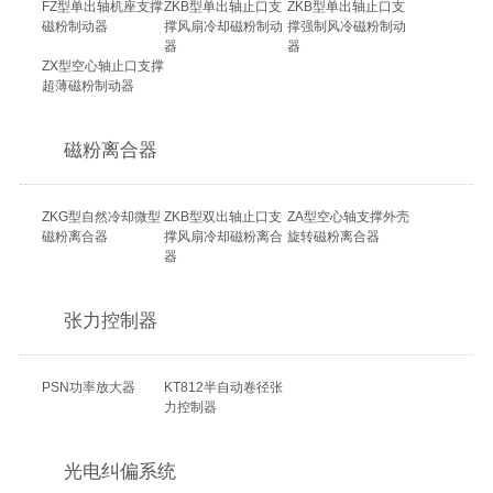
FZ型单出轴机座支撑
ZKB型单出轴止口支
ZKB型单出轴止口支
磁粉制动器
撑风扇冷却磁粉制动
撑强制风冷磁粉制动
器
器
ZX型空心轴止口支撑
超薄磁粉制动器
磁粉离合器
ZKG型自然冷却微型
ZKB型双出轴止口支
ZA型空心轴支撑外壳
磁粉离合器
撑风扇冷却磁粉离合
旋转磁粉离合器
器
张力控制器
PSN功率放大器
KT812半自动卷径张
力控制器
光电纠偏系统