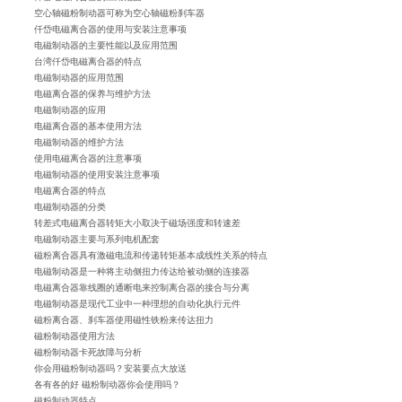
空心轴磁粉制动器可称为空心轴磁粉刹车器
仟岱电磁离合器的使用与安装注意事项
电磁制动器的主要性能以及应用范围
台湾仟岱电磁离合器的特点
电磁制动器的应用范围
电磁离合器的保养与维护方法
电磁制动器的应用
电磁离合器的基本使用方法
电磁制动器的维护方法
使用电磁离合器的注意事项
电磁制动器的使用安装注意事项
电磁离合器的特点
电磁制动器的分类
转差式电磁离合器转矩大小取决于磁场强度和转速差
电磁制动器主要与系列电机配套
磁粉离合器具有激磁电流和传递转矩基本成线性关系的特点
电磁制动器是一种将主动侧扭力传达给被动侧的连接器
电磁离合器靠线圈的通断电来控制离合器的接合与分离
电磁制动器是现代工业中一种理想的自动化执行元件
磁粉离合器、刹车器使用磁性铁粉来传达扭力
磁粉制动器使用方法
磁粉制动器卡死故障与分析
你会用磁粉制动器吗？安装要点大放送
各有各的好 磁粉制动器你会使用吗？
磁粉制动器特点